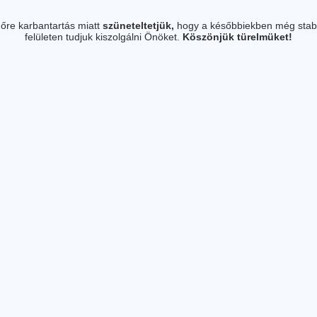
őre karbantartás miatt
szüneteltetjük,
hogy a későbbiekben még stab
felületen tudjuk kiszolgálni Önöket.
Köszönjük türelmüket!