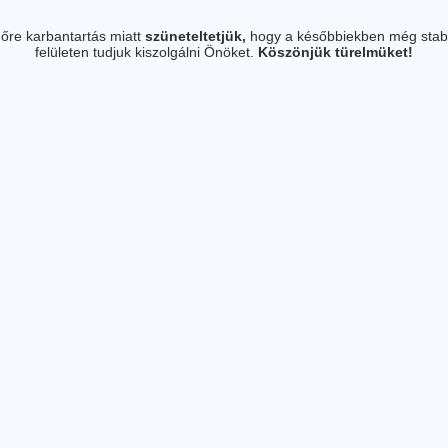
őre karbantartás miatt
szüneteltetjük,
hogy a későbbiekben még stab
felületen tudjuk kiszolgálni Önöket.
Köszönjük türelmüket!