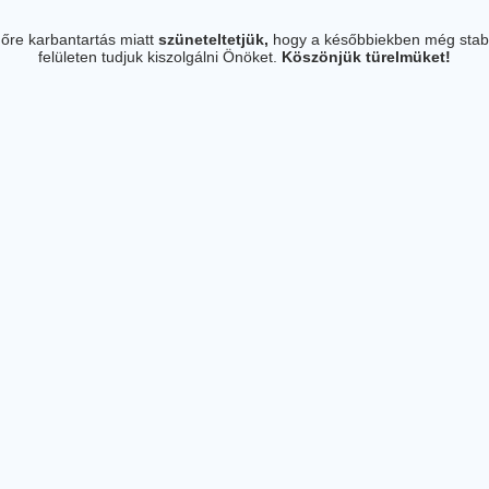
őre karbantartás miatt
szüneteltetjük,
hogy a későbbiekben még stab
felületen tudjuk kiszolgálni Önöket.
Köszönjük türelmüket!