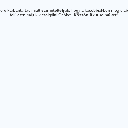
őre karbantartás miatt
szüneteltetjük,
hogy a későbbiekben még stab
felületen tudjuk kiszolgálni Önöket.
Köszönjük türelmüket!