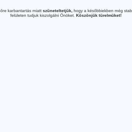
őre karbantartás miatt
szüneteltetjük,
hogy a későbbiekben még stab
felületen tudjuk kiszolgálni Önöket.
Köszönjük türelmüket!