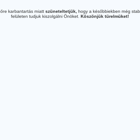
őre karbantartás miatt
szüneteltetjük,
hogy a későbbiekben még stab
felületen tudjuk kiszolgálni Önöket.
Köszönjük türelmüket!