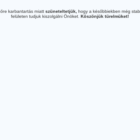
őre karbantartás miatt
szüneteltetjük,
hogy a későbbiekben még stab
felületen tudjuk kiszolgálni Önöket.
Köszönjük türelmüket!