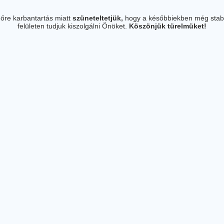
őre karbantartás miatt
szüneteltetjük,
hogy a későbbiekben még stab
felületen tudjuk kiszolgálni Önöket.
Köszönjük türelmüket!