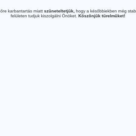
őre karbantartás miatt
szüneteltetjük,
hogy a későbbiekben még stab
felületen tudjuk kiszolgálni Önöket.
Köszönjük türelmüket!