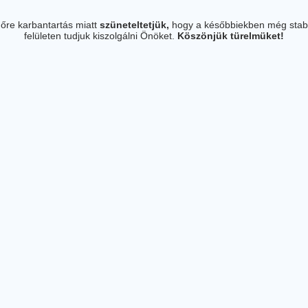
őre karbantartás miatt
szüneteltetjük,
hogy a későbbiekben még stab
felületen tudjuk kiszolgálni Önöket.
Köszönjük türelmüket!