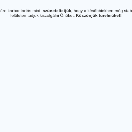
őre karbantartás miatt
szüneteltetjük,
hogy a későbbiekben még stab
felületen tudjuk kiszolgálni Önöket.
Köszönjük türelmüket!