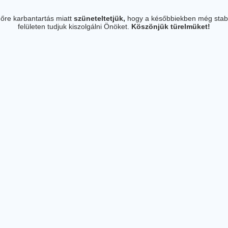
őre karbantartás miatt
szüneteltetjük,
hogy a későbbiekben még stab
felületen tudjuk kiszolgálni Önöket.
Köszönjük türelmüket!