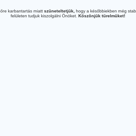
őre karbantartás miatt
szüneteltetjük,
hogy a későbbiekben még stab
felületen tudjuk kiszolgálni Önöket.
Köszönjük türelmüket!