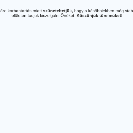
őre karbantartás miatt
szüneteltetjük,
hogy a későbbiekben még stab
felületen tudjuk kiszolgálni Önöket.
Köszönjük türelmüket!