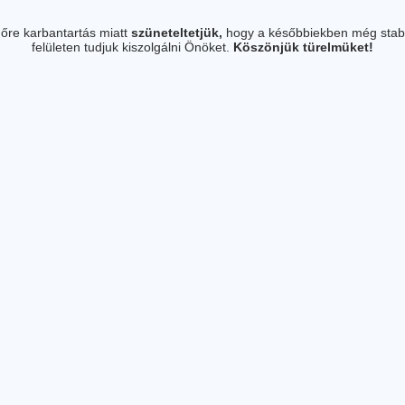
őre karbantartás miatt
szüneteltetjük,
hogy a későbbiekben még stab
felületen tudjuk kiszolgálni Önöket.
Köszönjük türelmüket!