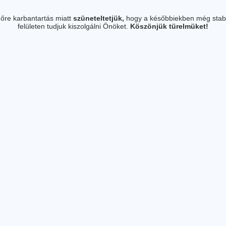
őre karbantartás miatt
szüneteltetjük,
hogy a későbbiekben még stab
felületen tudjuk kiszolgálni Önöket.
Köszönjük türelmüket!