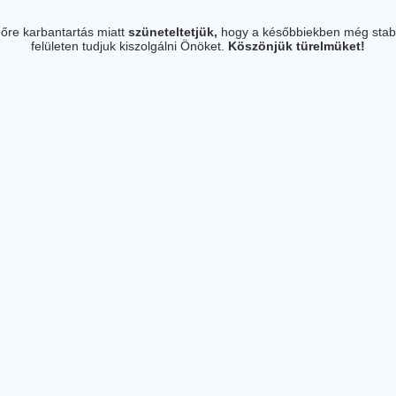
őre karbantartás miatt
szüneteltetjük,
hogy a későbbiekben még stab
felületen tudjuk kiszolgálni Önöket.
Köszönjük türelmüket!