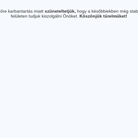
őre karbantartás miatt
szüneteltetjük,
hogy a későbbiekben még stab
felületen tudjuk kiszolgálni Önöket.
Köszönjük türelmüket!