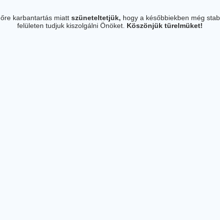
őre karbantartás miatt
szüneteltetjük,
hogy a későbbiekben még stab
felületen tudjuk kiszolgálni Önöket.
Köszönjük türelmüket!