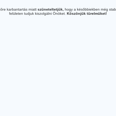
őre karbantartás miatt
szüneteltetjük,
hogy a későbbiekben még stab
felületen tudjuk kiszolgálni Önöket.
Köszönjük türelmüket!