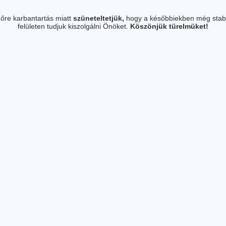
őre karbantartás miatt
szüneteltetjük,
hogy a későbbiekben még stab
felületen tudjuk kiszolgálni Önöket.
Köszönjük türelmüket!