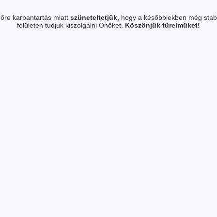
őre karbantartás miatt
szüneteltetjük,
hogy a későbbiekben még stab
felületen tudjuk kiszolgálni Önöket.
Köszönjük türelmüket!