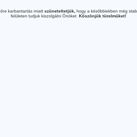
őre karbantartás miatt
szüneteltetjük,
hogy a későbbiekben még stab
felületen tudjuk kiszolgálni Önöket.
Köszönjük türelmüket!