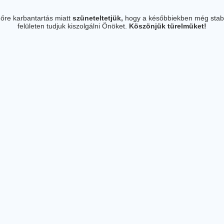
őre karbantartás miatt
szüneteltetjük,
hogy a későbbiekben még stab
felületen tudjuk kiszolgálni Önöket.
Köszönjük türelmüket!