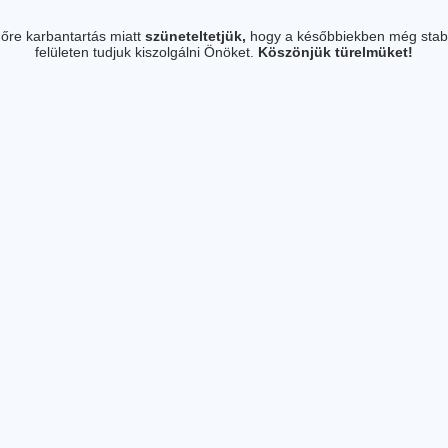
őre karbantartás miatt
szüneteltetjük,
hogy a későbbiekben még stab
felületen tudjuk kiszolgálni Önöket.
Köszönjük türelmüket!