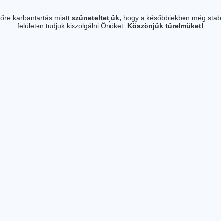
őre karbantartás miatt
szüneteltetjük,
hogy a későbbiekben még stab
felületen tudjuk kiszolgálni Önöket.
Köszönjük türelmüket!