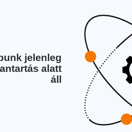
unk jelenleg
antartás alatt
áll