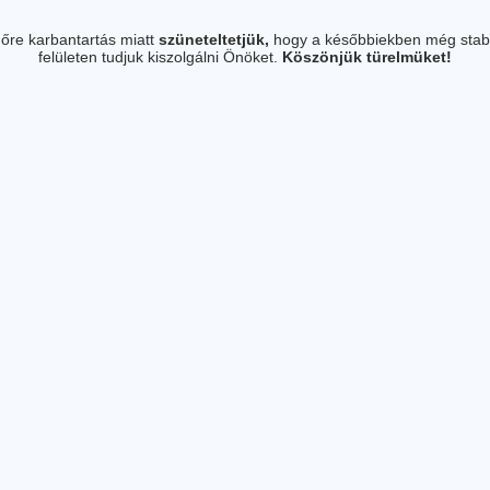
őre karbantartás miatt
szüneteltetjük,
hogy a későbbiekben még stab
felületen tudjuk kiszolgálni Önöket.
Köszönjük türelmüket!