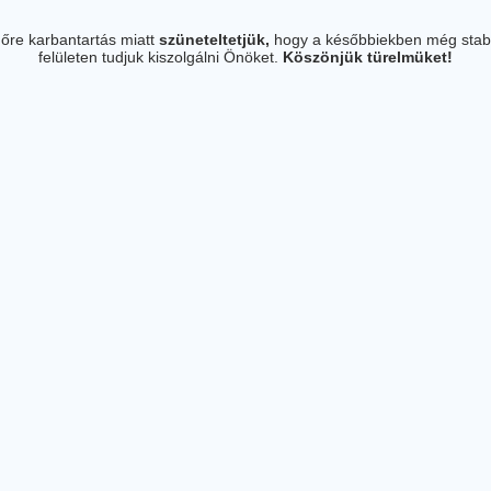
őre karbantartás miatt
szüneteltetjük,
hogy a későbbiekben még stab
felületen tudjuk kiszolgálni Önöket.
Köszönjük türelmüket!