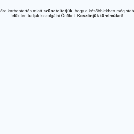
őre karbantartás miatt
szüneteltetjük,
hogy a későbbiekben még stab
felületen tudjuk kiszolgálni Önöket.
Köszönjük türelmüket!