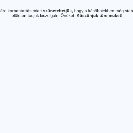
őre karbantartás miatt
szüneteltetjük,
hogy a későbbiekben még stab
felületen tudjuk kiszolgálni Önöket.
Köszönjük türelmüket!