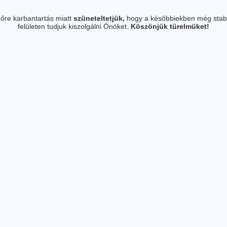
őre karbantartás miatt
szüneteltetjük,
hogy a későbbiekben még stab
felületen tudjuk kiszolgálni Önöket.
Köszönjük türelmüket!