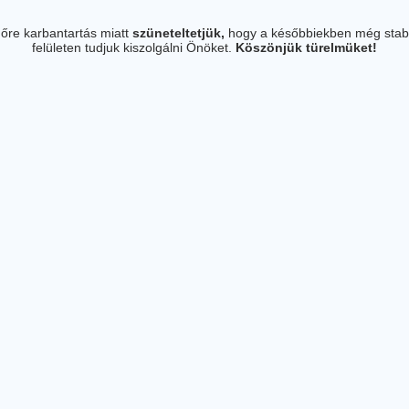
őre karbantartás miatt
szüneteltetjük,
hogy a későbbiekben még stab
felületen tudjuk kiszolgálni Önöket.
Köszönjük türelmüket!