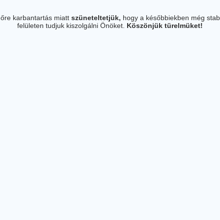
őre karbantartás miatt
szüneteltetjük,
hogy a későbbiekben még stab
felületen tudjuk kiszolgálni Önöket.
Köszönjük türelmüket!