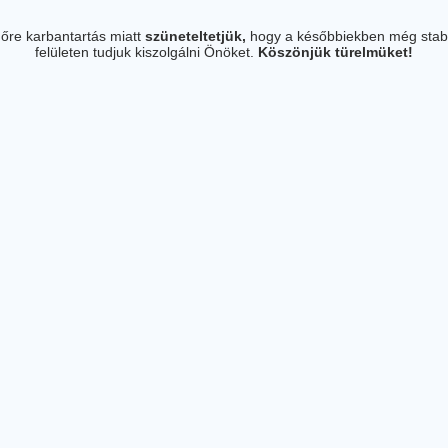
őre karbantartás miatt
szüneteltetjük,
hogy a későbbiekben még stab
felületen tudjuk kiszolgálni Önöket.
Köszönjük türelmüket!