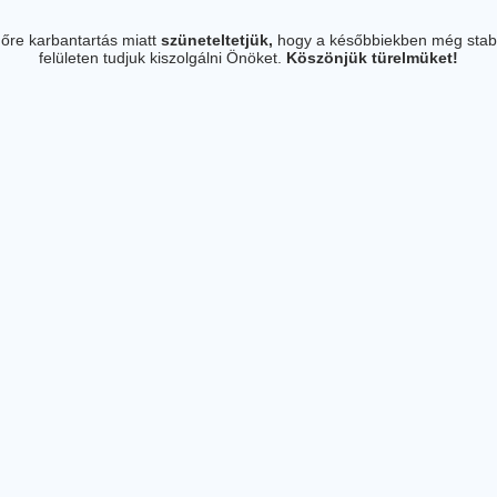
őre karbantartás miatt
szüneteltetjük,
hogy a későbbiekben még stab
felületen tudjuk kiszolgálni Önöket.
Köszönjük türelmüket!