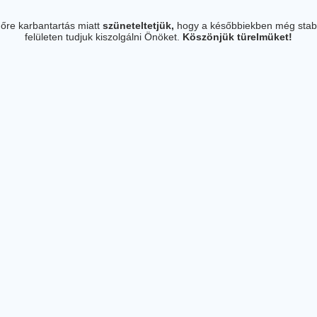
őre karbantartás miatt
szüneteltetjük,
hogy a későbbiekben még stab
felületen tudjuk kiszolgálni Önöket.
Köszönjük türelmüket!