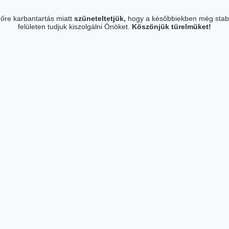
őre karbantartás miatt
szüneteltetjük,
hogy a későbbiekben még stab
felületen tudjuk kiszolgálni Önöket.
Köszönjük türelmüket!