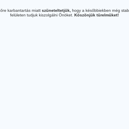
őre karbantartás miatt
szüneteltetjük,
hogy a későbbiekben még stab
felületen tudjuk kiszolgálni Önöket.
Köszönjük türelmüket!