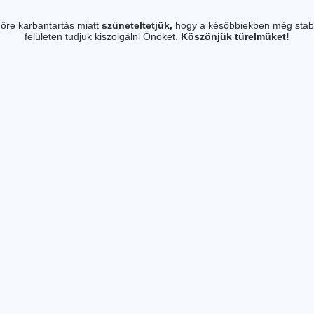
őre karbantartás miatt
szüneteltetjük,
hogy a későbbiekben még stab
felületen tudjuk kiszolgálni Önöket.
Köszönjük türelmüket!