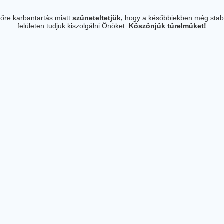
őre karbantartás miatt
szüneteltetjük,
hogy a későbbiekben még stab
felületen tudjuk kiszolgálni Önöket.
Köszönjük türelmüket!