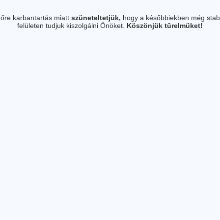
őre karbantartás miatt
szüneteltetjük,
hogy a későbbiekben még stab
felületen tudjuk kiszolgálni Önöket.
Köszönjük türelmüket!