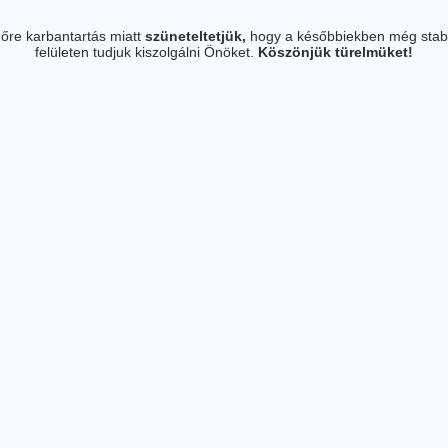
őre karbantartás miatt
szüneteltetjük,
hogy a későbbiekben még stab
felületen tudjuk kiszolgálni Önöket.
Köszönjük türelmüket!