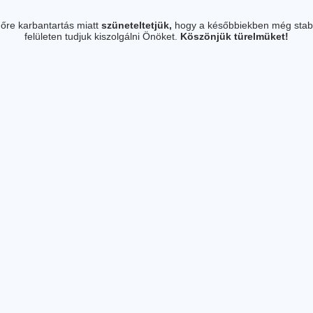
őre karbantartás miatt
szüneteltetjük,
hogy a későbbiekben még stab
felületen tudjuk kiszolgálni Önöket.
Köszönjük türelmüket!