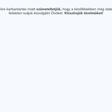
őre karbantartás miatt
szüneteltetjük,
hogy a későbbiekben még stab
felületen tudjuk kiszolgálni Önöket.
Köszönjük türelmüket!