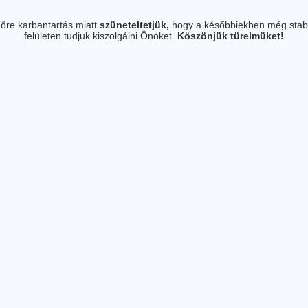
őre karbantartás miatt
szüneteltetjük,
hogy a későbbiekben még stab
felületen tudjuk kiszolgálni Önöket.
Köszönjük türelmüket!