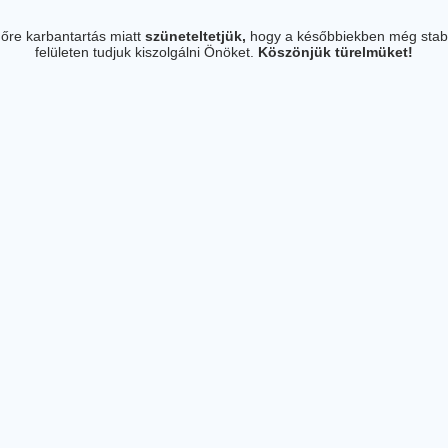
őre karbantartás miatt
szüneteltetjük,
hogy a későbbiekben még stab
felületen tudjuk kiszolgálni Önöket.
Köszönjük türelmüket!