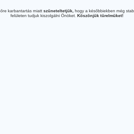
őre karbantartás miatt
szüneteltetjük,
hogy a későbbiekben még stab
felületen tudjuk kiszolgálni Önöket.
Köszönjük türelmüket!