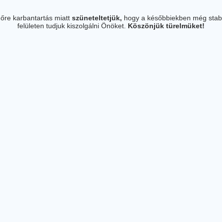
őre karbantartás miatt
szüneteltetjük,
hogy a későbbiekben még stab
felületen tudjuk kiszolgálni Önöket.
Köszönjük türelmüket!