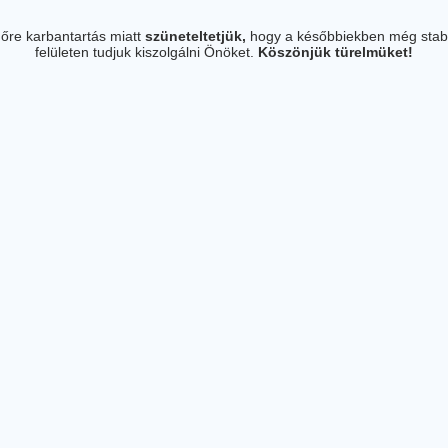
őre karbantartás miatt
szüneteltetjük,
hogy a későbbiekben még stab
felületen tudjuk kiszolgálni Önöket.
Köszönjük türelmüket!