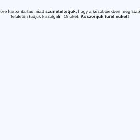
őre karbantartás miatt
szüneteltetjük,
hogy a későbbiekben még stab
felületen tudjuk kiszolgálni Önöket.
Köszönjük türelmüket!